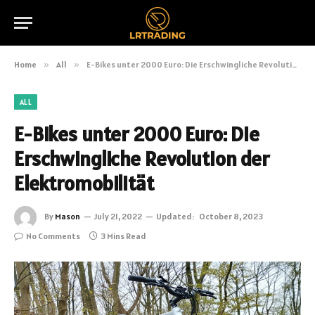
Home
»
All
»
E-Bikes unter 2000 Euro: Die Erschwingliche Revolution der Elektromobilität
ALL
E-Bikes unter 2000 Euro: Die
Erschwingliche Revolution der
Elektromobilität
By
Mason
July 21, 2022
Updated:
October 8, 2023
No Comments
3 Mins Read